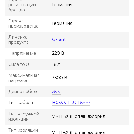
регистрации
Германия
бренда
Страна
Германия
производства
Линейка
Garant
продукта
Напряжение
220 В
Сила тока
16 А
Максимальная
3300 Вт
нагрузка
Длина кабеля
25 м
Тип кабеля
H05VV-F 3G1.5мм²
Тип наружной
V - ПВХ (Полівінілхлорид)
изоляции
Тип изоляции
V - ПВХ (Полівінілхлорид)