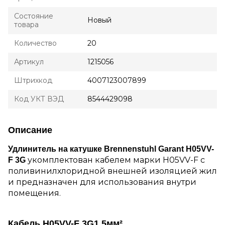
Состояние
Новый
товара
Количество
20
Артикул
1215056
Штрихкод
4007123007899
Код УКТ ВЭД
8544429098
Описание
Удлинитель на катушке Brennenstuhl Garant H05VV-
укомплектован кабелем марки H05VV-F с
F 3G
поливинилхлоридной внешней изоляцией жил
и предназначен для использования внутри
помещения.
Кабель
H05VV-F 3G1.5мм²