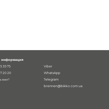
я информация
5 35 75
Viber
07 20 20
WhatsApp
Telegram
ь вам?
brennen@bikko.com.ua