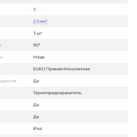
3
2.5 мм²
3 шт
к
90°
пы
Медь
EURO Прямая Монолитная
ощности
Да
Термопредохранитель
Да
Да
IP44