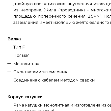
двойную изоляцию жил: внутренняя изоляция
из неопрена. Жила (проводник) - многожил
площадью поперечного сечения 2.5мм².
Ко
заземления имеет изоляцию желто-зеленого 
Вилка
Тип F
Прямая
Монолитная
С контактами заземления
Соединена с кабелем методом сварки
Корпус катушки
Рама катушки монолитная и изготовлена из 