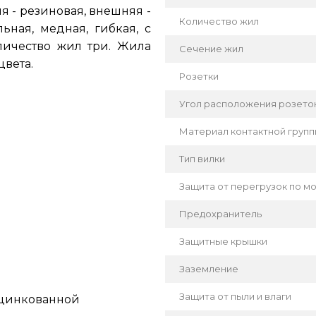
 - резиновая, внешняя -
Количество жил
ьная, медная, гибкая, с
личество жил три. Жила
Сечение жил
цвета.
Розетки
Угол расположения розето
Материал контактной груп
Тип вилки
Защита от перегрузок по м
Предохранитель
Защитные крышки
Заземление
Защита от пыли и влаги
оцинкованной