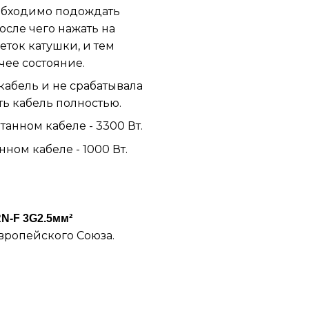
еобходимо подождать
осле чего нажать на
еток катушки, и тем
чее состояние.
кабель и не срабатывала
ь кабель полностью.
анном кабеле - 3300 Вт.
ном кабеле - 1000 Вт.
RN-F 3G2.5мм²
Европейского Союза.