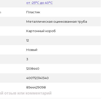
от -25°С до 40°С
а
Пластик
Металлическая оцинкованная труба
Картонный короб
12
Новый
3
1208440
4007123141340
8544429098
й отзыв или комментарий