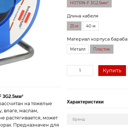
H07RN-F 3G2.5мм²
Длина кабеля
25 м
40 м
Материал корпуса бараба
Пластик
Металл
Купить
F 3G2.5мм²
Характеристики
рассчитан на тяжелые
 влаге, маслам,
не растягивается, может
Бренд
орах. Предназначен для