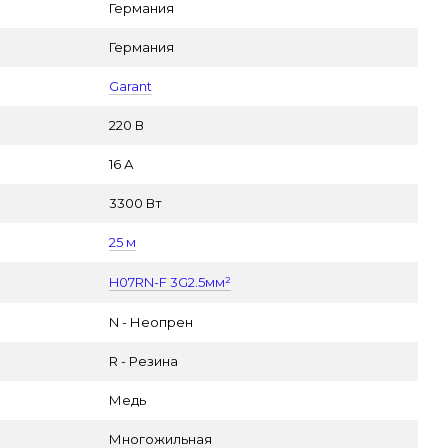
а
Германия
Германия
Garant
220 В
16 А
3300 Вт
25 м
H07RN-F 3G2.5мм²
N - Неопрен
R - Резина
Медь
Многожильная