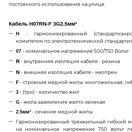
постоянного использования на улице.
Кабель H07RN-F 3G2.5мм²
- гармонизированный (стандартизир
H
комитетом по электротехнической стандарти
- номинальное напряжение 500/750 Вольт
07
R
- внутренняя изоляция кабеля - резина
N
- внешняя изоляция кабеля - неопрен
- строение медной жилы: многожильная, гиб
F
- (три) - количество жил
3
- жила заземления желто-зеленая
G
- сечение медной жилы
2.5мм²
Гармонизированный трехжильный гибкий м
на номинальное напряжение 750 вольт пе