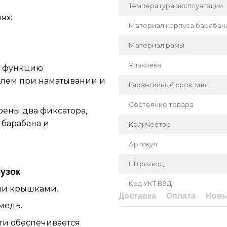
Температура эксплуатации
ях:
Материал корпуса барабан
Материал рамы
Упаковка
т функцию
елем при наматывании и
Гарантийный срок, мес.
Состояние товара
ены два фиксатора,
 барабана и
Количество
Артикул
Штрихкод
рузок
Код УКТ ВЭД
ми крышками.
Доставка
Оплата
Новы
медь.
ти обеспечивается