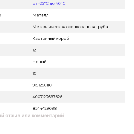
от -25°С до 40°С
а
Металл
Металлическая оцинкованная труба
Картонный короб
12
Новый
10
9191250110
4007123687626
8544429098
й отзыв или комментарий