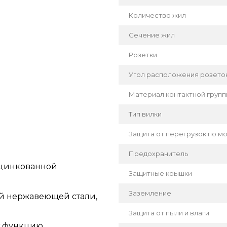
Количество жил
Сечение жил
Розетки
Угол расположения розето
Материал контактной груп
Тип вилки
Защита от перегрузок по м
Предохранитель
оцинкованной
Защитные крышки
Заземление
й нержавеющей стали,
Защита от пыли и влаги
т функцию