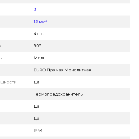
3
1.5 мм²
4 шт.
к
90°
пы
Медь
EURO Прямая Монолитная
ощности
Да
Термопредохранитель
Да
Да
IP44