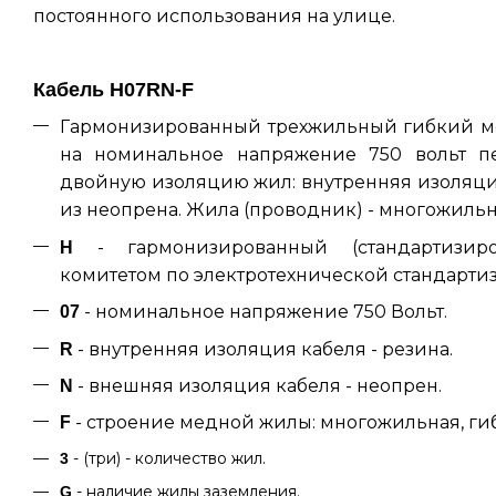
постоянного использования на улице.
Кабель H07RN-F
Гармонизированный трехжильный гибкий м
на номинальное напряжение 750 вольт пе
двойную изоляцию жил: внутренняя изоляция
из неопрена. Жила (проводник) - многожильна
- гармонизированный (стандартизир
H
комитетом по электротехнической стандарти
- номинальное напряжение 750 Вольт.
07
- внутренняя изоляция кабеля - резина.
R
- внешняя изоляция кабеля - неопрен.
N
- строение медной жилы: многожильная, гиб
F
- (три) - количество жил.
3
- наличие жилы заземления.
G