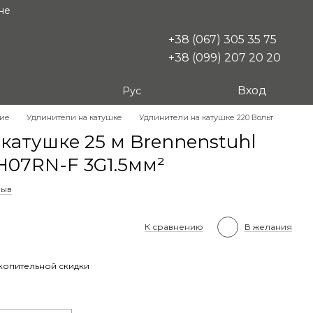
не
+38 (067) 305 35 75
+38 (099) 207 20 20
Вход
Рус
кие
Удлинители на катушке
Удлинители на катушке 220 Вольт
катушке 25 м Brennenstuhl
 H07RN-F 3G1.5мм²
зыв
К сравнению
В желания
копительной скидки