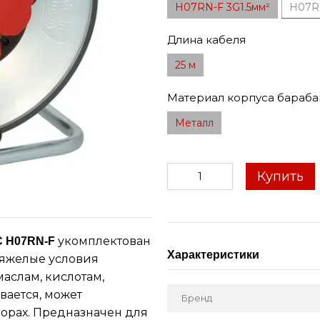
H07RN-F 3G1.5мм²
H07RN
Длина кабеля
25 м
Материал корпуса бараба
Металл
Купить
укомплектован
SC H07RN-F
Характеристики
тяжелые условия
маслам, кислотам,
вается, может
Бренд
орах. Предназначен для