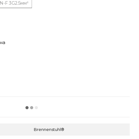
-F 3G2.5мм²
на
Brennenstuhl®