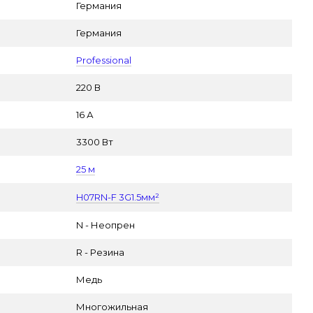
а
Германия
Германия
Professional
220 В
16 А
3300 Вт
25 м
H07RN-F 3G1.5мм²
N - Неопрен
R - Резина
Медь
Многожильная