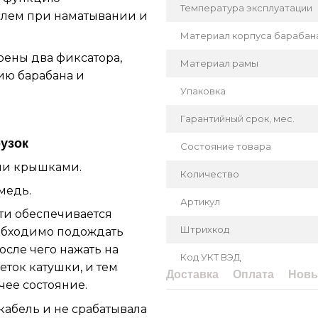
Температура эксплуатации
елем при наматывании и
Материал корпуса барабан
ены два фиксатора,
Материал рамы
ию барабана и
Упаковка
Гарантийный срок, мес.
рузок
Состояние товара
ми крышками.
Количество
медь.
Артикул
ти обеспечивается
Штрихкод
еобходимо подождать
осле чего нажать на
Код УКТ ВЭД
еток катушки, и тем
Доставка
Оплата
Новы
чее состояние.
кабель и не срабатывала