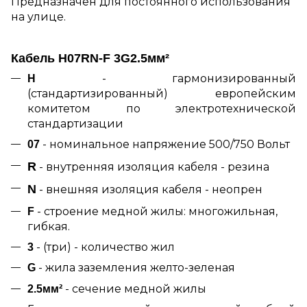
Предназначен для постоянного использования
на улице.
Кабель H07RN-F 3G2.5мм²
- гармонизированный
H
(стандартизированный) европейским
комитетом по электротехнической
стандартизации
- номинальное напряжение 500/750 Вольт
07
R
- внутренняя изоляция кабеля - резина
N
- внешняя изоляция кабеля - неопрен
- строение медной жилы: многожильная,
F
гибкая.
- (три) - количество жил
3
- жила заземления желто-зеленая
G
- сечение медной жилы
2.5мм²