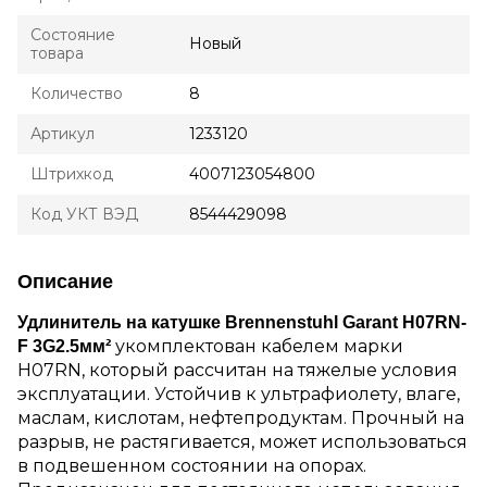
Состояние
Новый
товара
Количество
8
Артикул
1233120
Штрихкод
4007123054800
Код УКТ ВЭД
8544429098
Описание
Удлинитель на катушке Brennenstuhl Garant H07RN-
укомплектован кабелем марки
F 3G2.5мм²
H07RN, который рассчитан на тяжелые условия
эксплуатации. Устойчив к ультрафиолету, влаге,
маслам, кислотам, нефтепродуктам. Прочный на
разрыв, не растягивается, может использоваться
в подвешенном состоянии на опорах.