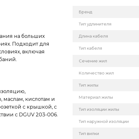
Бренд
Тип удлинителя
ания на больших
Длина кабеля
иях. Подходит для
Тип кабеля
ловиях, включая
баний.
Сечение жил
Количество жил
Тип жилы
изоляцию,
Материал жилы
, маслам, кислотам и
зеткой с крышкой, с
Тип изоляции жилы
ствии с DGUV 203-006.
Тип наружной изоляции
Тип вилки