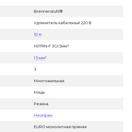
Brennenstuhl®
Удлинитель кабельный 220 В
10 м
H07RN-F 3G1.5мм²
1.5 мм²
3
Многожильная
Медь
Резина
Неопрен
EURO монолитная прямая