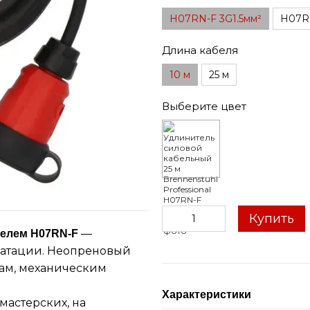
H07RN-F 3G1.5мм²
H07RN
Длина кабеля
10 м
25 м
Выберите цвет
Купить
—
белем H07RN-F
уатации. Неопреновый
ам, механическим
я
Характеристики
мастерских, на