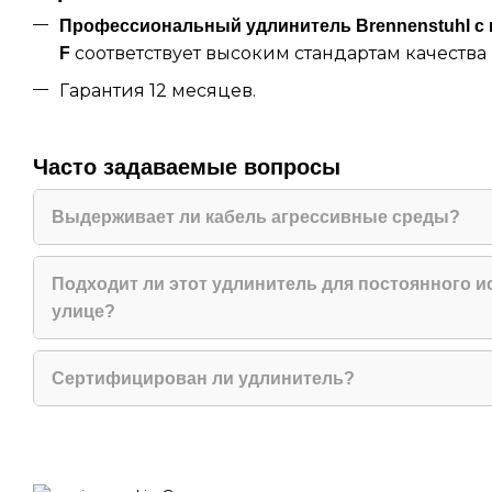
Профессиональный удлинитель Brennenstuhl с 
соответствует высоким стандартам качества
F
Гарантия 12 месяцев.
Часто задаваемые вопросы
Выдерживает ли кабель агрессивные среды?
Да, кабель H07RN-F устойчив к химикатам, ма
перепадам температур.
Подходит ли этот удлинитель для постоянного и
улице?
Да, имеет защиту IP44 и усиленную конструк
открытого воздуха.
Сертифицирован ли удлинитель?
Да, соответствует требованиям DGUV 203-006 
Германии.