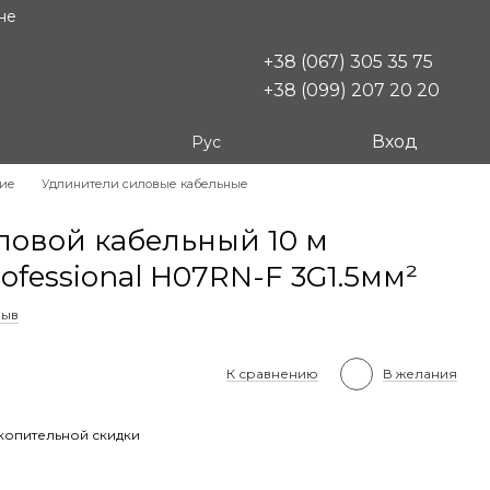
не
+38 (067) 305 35 75
+38 (099) 207 20 20
Вход
Рус
кие
Удлинители силовые кабельные
ловой кабельный 10 м
ofessional H07RN-F 3G1.5мм²
зыв
К сравнению
В желания
копительной скидки