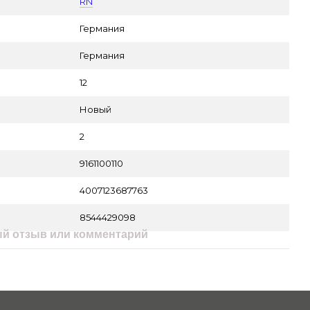
RN
а
Германия
Германия
12
Новый
2
9161100110
4007123687763
8544429098
й отзыв или комментарий