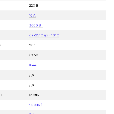
220 В
16 А
3600 Вт
от -25°С до +40°С
к
90°
Євро
IP44
Да
Да
пы
Медь
черный