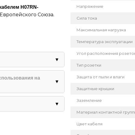
Напряжение
кабелем H07RN-
 Европейского Союза.
Сила тока
Максимальная нагрузка
Температура эксплуатации
Угол расположения розето
▼
Тип розетки
слам, истиранию и
Защита от пыли и влаги
спользования на
▼
Защитные крышки
цию — оптимален для
Заземление
▼
Материал контактной груп
и произведён в
Цвет кабеля