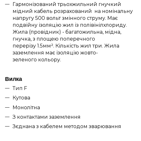
Гармонізований трьохжильний гнучкий
мідний кабель розрахований на номінальну
напругу 500 вольт змінного струму. Має
подвійну ізоляцію жил із полівінілхлориду.
Жила (провідник) - багатожильна, мідна,
гнучка, з площею поперечного
перерізу 1.5мм².
Кількість жил три. Жила
заземлення має ізоляцію жовто-
зеленого кольору.
Вилка
Тип F
Кутова
Монолітна
З контактами заземлення
Зєднана з кабелем методом зварювання