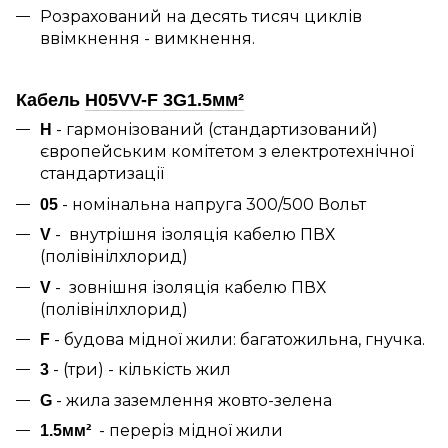
Розрахований на десять тисяч циклів
ввімкнення - вимкнення.
Кабель
H05VV-F 3G1.5мм²
- гармонізований (стандартизований)
H
європейським комітетом з електротехнічної
стандартизації
- номінальна напруга 300/500 Вольт
05
- внутрішня ізоляція кабелю ПВХ
V
(полівінілхлорид)
- зовнішня ізоляція кабелю ПВХ
V
(полівінілхлорид)
- будова мідної жили: багатожильна, гнучка.
F
- (три) - кількість жил
3
- жила заземлення жовто-зелена
G
- переріз мідної жили
1.5мм²