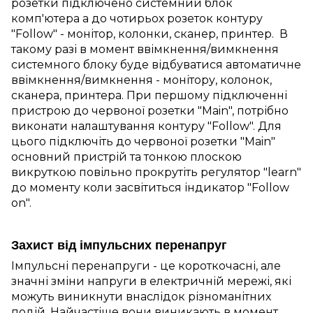
розетки підключено системний блок
комп'ютера а до чотирьох розеток контуру
"Follow" - монітор, колонки, сканер, принтер. В
такому разі в момент ввімкнення/вимкнення
системного блоку буде відбуватися автоматичне
ввімкнення/вимкнення - монітору, колонок,
сканера, принтера. При першому підключенні
пристрою до червоної розетки "Main", потрібно
виконати налаштування контуру "Follow". Для
цього підключіть до червоної розетки "Main"
основний пристрій та тонкою плоскою
викруткою повільно прокрутіть регулятор "learn"
до моменту коли засвітиться індикатор "Follow
on".
Захист від імпульсних перенапруг
Імпульсні перенапруги - це короткочасні, але
значні зміни напруги в електричній мережі, які
можуть виникнути внаслідок різноманітних
подій. Найчастіше вони виникають в момент