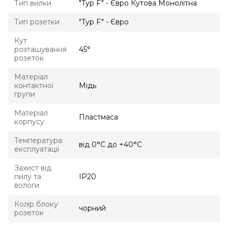
Тип вилки
"Typ F" - Євро Кутова Монолітна
Тип розетки
"Typ F" - Євро
Кут
розташування
45°
розеток
Матеріал
контактної
Мідь
групи
Матеріал
Пластмаса
корпусу
Температура
від 0°С до +40°С
експлуатації
Захист від
пилу та
IP20
вологи
Колір блоку
чорний
розеток