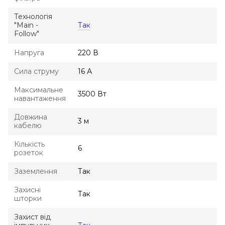
Технологія
"Main -
Так
Follow"
Напруга
220 В
Сила струму
16 А
Максимальне
3500 Вт
навантаження
Довжина
3 м
кабелю
Кількість
6
розеток
Заземлення
Так
Захисні
Так
шторки
Захист від