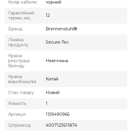
Колір кабелю
чорний
Гарантійний
12
термін, міс.
Бренд
Brennenstuhl®
Лінійка
Secure-Tec
продукту
Країна
реєстрації
Німеччина
бренду
Країна
Китай
виробництва
Стан товару
Новий
Кількість
1
Артикул
1159490966
Штрихкод
4007123611874