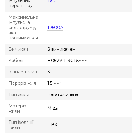
імпульних
Так
перенапруг
Максимальна
імпульсна
сила струму,
19500A
яка
поглинається
Вимикач
З вимикачем
Кабель
H05VV-F 3G1.5мм²
Кількість жил
3
Переріз жил
1.5 мм²
Тип жили
Багатожильна
Матеріал
Мідь
жили
Тип ізоляції
ПВХ
жили