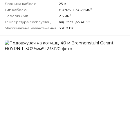
Довжина кабелю
25 м
Тип кабелю
H07RN-F 3G2.5мм²
Переріз жил
2.5 мм²
Температура експлуатації
від -25°С до 40°С
Максимальне навантаження
3300 Вт