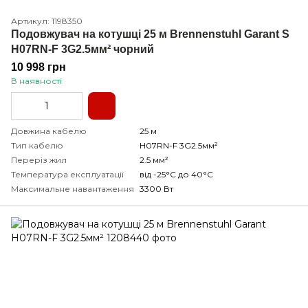
Артикул: 1198350
Подовжувач на котушці 25 м Brennenstuhl Garant S
H07RN-F 3G2.5мм² чорний
10 998 грн
В наявності
Довжина кабелю
25 м
Тип кабелю
H07RN-F 3G2.5мм²
Переріз жил
2.5 мм²
Температура експлуатації
від -25°С до 40°С
Максимальне навантаження
3300 Вт