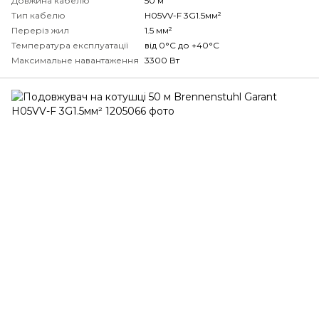
Довжина кабелю
50 м
Тип кабелю
H05VV-F 3G1.5мм²
Переріз жил
1.5 мм²
Температура експлуатації
від 0°С до +40°С
Максимальне навантаження
3300 Вт