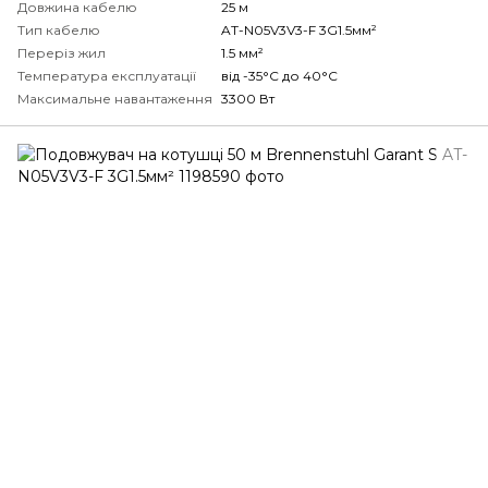
Довжина кабелю
25 м
Тип кабелю
AT-N05V3V3-F 3G1.5мм²
Переріз жил
1.5 мм²
Температура експлуатації
від -35°С до 40°С
Максимальне навантаження
3300 Вт