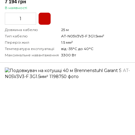
7 194 грн
В наявності
Довжина кабелю
25 м
Тип кабелю
AT-N05V3V3-F 3G1.5мм²
Переріз жил
1.5 мм²
Температура експлуатації
від -35°С до 40°С
Максимальне навантаження
3300 Вт