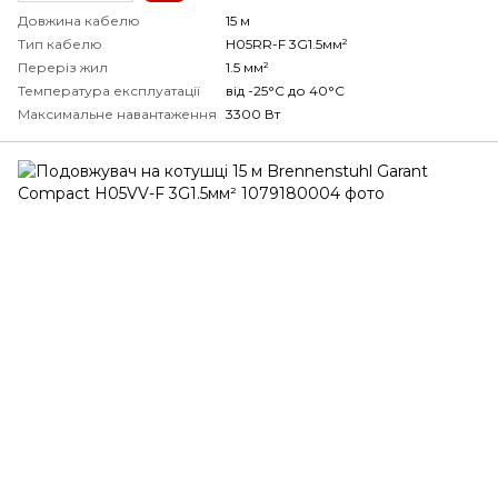
Довжина кабелю
15 м
Тип кабелю
H05RR-F 3G1.5мм²
Переріз жил
1.5 мм²
Температура експлуатації
від -25°С до 40°С
Максимальне навантаження
3300 Вт