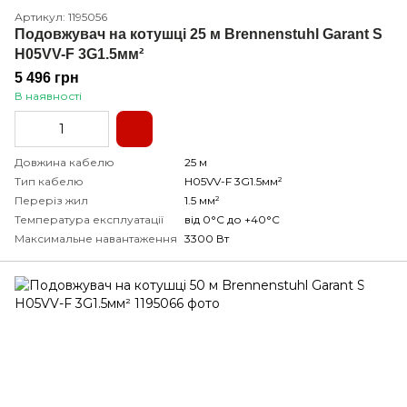
Артикул: 1195056
Подовжувач на котушці 25 м Brennenstuhl Garant S
H05VV-F 3G1.5мм²
5 496 грн
В наявності
Довжина кабелю
25 м
Тип кабелю
H05VV-F 3G1.5мм²
Переріз жил
1.5 мм²
Температура експлуатації
від 0°С до +40°С
Максимальне навантаження
3300 Вт