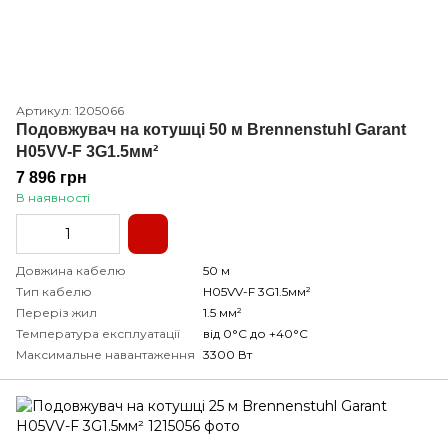
Артикул: 1205066
Подовжувач на котушці 50 м Brennenstuhl Garant
H05VV-F 3G1.5мм²
7 896 грн
В наявності
Довжина кабелю
50 м
Тип кабелю
H05VV-F 3G1.5мм²
Переріз жил
1.5 мм²
Температура експлуатації
від 0°С до +40°С
Максимальне навантаження
3300 Вт