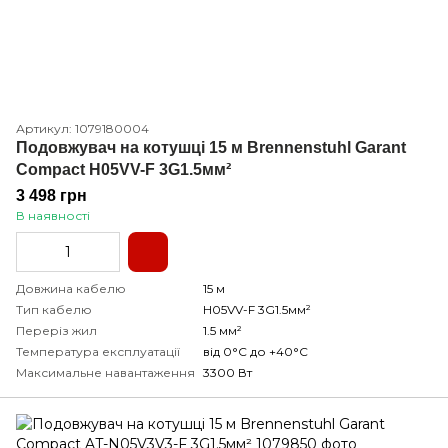
Артикул: 1079180004
Подовжувач на котушці 15 м Brennenstuhl Garant
Compact H05VV-F 3G1.5мм²
3 498 грн
В наявності
Довжина кабелю
15 м
Тип кабелю
H05VV-F 3G1.5мм²
Переріз жил
1.5 мм²
Температура експлуатації
від 0°С до +40°С
Максимальне навантаження
3300 Вт