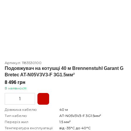
Артикул: 1183530100
Подовжувач на котушці 40 м Brennenstuhl Garant G
Bretec AT-N05V3V3-F 3G1.5мм²
8 496 грн
В наявності
Довжина кабелю
40 м
Тип кабелю
AT-N05V3V3-F 3G1.5мм²
Переріз жил
1.5 мм²
Температура експлуатації
від -35°С до 40°С