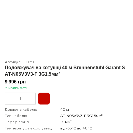
Артикул: 1198750
Подовжувач на котушці 40 м Brennenstuhl Garant S
AT-N05V3V3-F 3G1.5мм²
9 996 грн
В наявності
Довжина кабелю
40 м
Тип кабелю
AT-N05V3V3-F 3G1.5мм²
Переріз жил
1.5 мм²
Температура експлуатації
від -35°С до 40°С