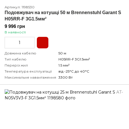
Артикул: 1198530
Подовжувач на котушці 50 м Brennenstuhl Garant S
H05RR-F 3G1.5мм²
9 996 грн
В наявності
Довжина кабелю
50 м
Тип кабелю
H05RR-F 3G1.5мм²
Переріз жил
1.5 мм²
Температура експлуатації
від -25°С до 40°С
Максимальне навантаження
3300 Вт