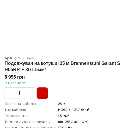
Артикул: 1198520
Подовжувач на котушці 25 м Brennenstuhl Garant S
H05RR-F 3G1.5мм²
6 996 грн
В наявності
Довжина кабелю
25 м
Тип кабелю
H05RR-F 3G1.5мм²
Переріз жил
1.5 мм²
Температура експлуатації
від -25°С до 40°С
Максимальне навантаження
3300 Вт