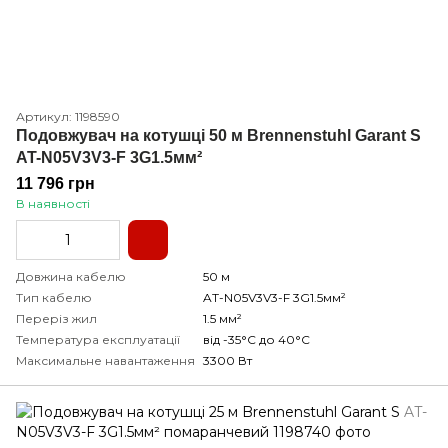
Артикул: 1198590
Подовжувач на котушці 50 м Brennenstuhl Garant S
AT-N05V3V3-F 3G1.5мм²
11 796 грн
В наявності
Довжина кабелю
50 м
Тип кабелю
AT-N05V3V3-F 3G1.5мм²
Переріз жил
1.5 мм²
Температура експлуатації
від -35°С до 40°С
Максимальне навантаження
3300 Вт