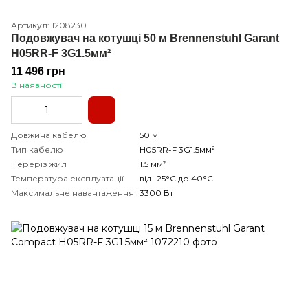
Артикул: 1208230
Подовжувач на котушці 50 м Brennenstuhl Garant
H05RR-F 3G1.5мм²
11 496 грн
В наявності
Довжина кабелю
50 м
Тип кабелю
H05RR-F 3G1.5мм²
Переріз жил
1.5 мм²
Температура експлуатації
від -25°С до 40°С
Максимальне навантаження
3300 Вт