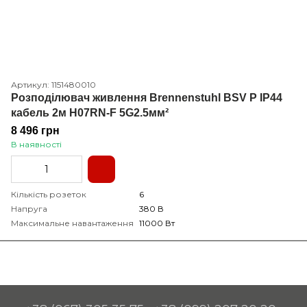
Артикул: 1151480010
Розподілювач живлення Brennenstuhl BSV P IP44
кабель 2м H07RN-F 5G2.5мм²
8 496 грн
В наявності
Кількість розеток
6
Напруга
380 В
Максимальне навантаження
11000 Вт