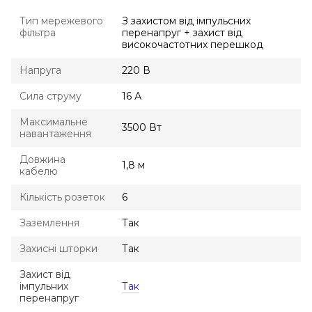
Тип мережевого
З захистом від імпульсних
фільтра
перенапруг + захист від
високочастотних перешкод
Напруга
220 В
Сила струму
16 А
Максимальне
3500 Вт
навантаження
Довжина
1,8 м
кабелю
Кількість розеток
6
Заземлення
Так
Захисні шторки
Так
Захист від
імпульних
Так
перенапруг