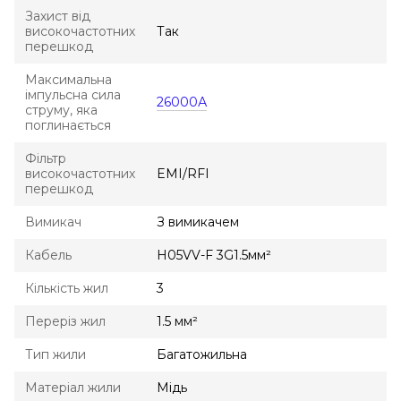
Захист від
високочастотних
Так
перешкод
Максимальна
імпульсна сила
26000А
струму, яка
поглинається
Фільтр
високочастотних
EMI/RFI
перешкод
Вимикач
З вимикачем
Кабель
H05VV-F 3G1.5мм²
Кількість жил
3
Переріз жил
1.5 мм²
Тип жили
Багатожильна
Матеріал жили
Мідь