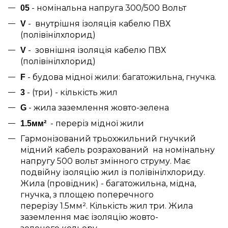
- номінальна напруга 300/500 Вольт
05
- внутрішня ізоляція кабелю ПВХ
V
(полівінілхлорид)
- зовнішня ізоляція кабелю ПВХ
V
(полівінілхлорид)
- будова мідної жили: багатожильна, гнучка.
F
- (три) - кількість жил
3
- жила заземлення жовто-зелена
G
- переріз мідної жили
1.5мм²
Гармонізований трьохжильний гнучкий
мідний кабель розрахований на номінальну
напругу 500 вольт змінного струму. Має
подвійну ізоляцію жил із полівінілхлориду.
Жила (провідник) - багатожильна, мідна,
гнучка, з площею поперечного
перерізу 1.5мм².
Кількість жил три. Жила
заземлення має ізоляцію жовто-