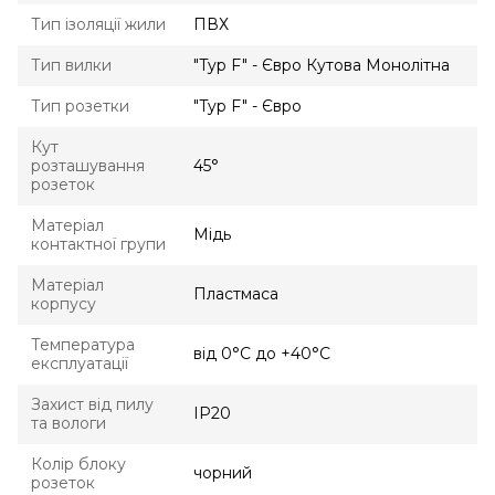
Тип ізоляції жили
ПВХ
Тип вилки
"Typ F" - Євро Кутова Монолітна
Тип розетки
"Typ F" - Євро
Кут
розташування
45°
розеток
Матеріал
Мідь
контактної групи
Матеріал
Пластмаса
корпусу
Температура
від 0°С до +40°С
експлуатації
Захист від пилу
IP20
та вологи
Колір блоку
чорний
розеток