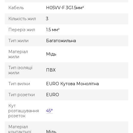
Кабель
H05VV-F 3G1.5мм²
Кількість жил
3
Переріз жил
1.5 мм²
Тип жили
Багатожильна
Матеріал
Мідь
жили
Тип ізоляції
ПВХ
жили
Тип вилки
EURO Кутова Монолітна
Тип розетки
EURO
Кут
розташування
45°
розеток
Матеріал
контактної
Мідь