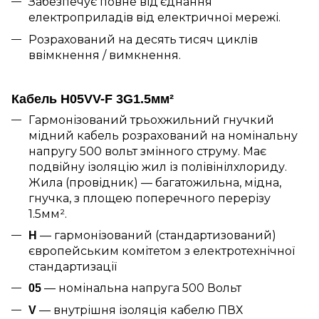
Забезпечує повне від'єднання
електроприладів від електричної мережі.
Розрахований на десять тисяч циклів
ввімкнення / вимкнення.
Кабель H05VV-F 3G1.5мм²
Гармонізований трьохжильний гнучкий
мідний кабель розрахований на номінальну
напругу 500 вольт змінного струму. Має
подвійну ізоляцію жил із полівінілхлориду.
Жила (провідник) — багатожильна, мідна,
гнучка, з площею поперечного перерізу
1.5мм².
— гармонізований (стандартизований)
H
європейським комітетом з електротехнічної
стандартизації
— номінальна напруга 500 Вольт
05
— внутрішня ізоляція кабелю ПВХ
V