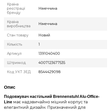
Країна
реєстрації
Німеччина
бренду
Країна
Німеччина
виробництва
Стан товару
Новий
Кількість
1
Артикул
1391040400
Штрихкод
4007123677535
Код УКТ ЗЕД
8544429098
Опис
Подовжувач настільний Brennenstuhl Alu-Office-
має надзвичайно міцний корпус та
Line
елегантний дизайн. Призначений для