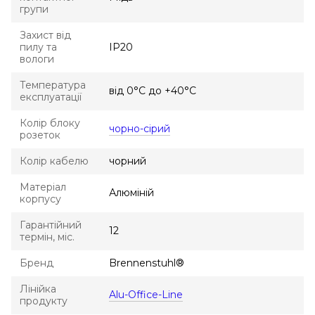
групи
Захист від
пилу та
IP20
вологи
Температура
від 0°С до +40°С
експлуатації
Колір блоку
чорно-сірий
розеток
Колір кабелю
чорний
Матеріал
Алюміній
корпусу
Гарантійний
12
термін, міс.
Бренд
Brennenstuhl®
Лінійка
Alu-Office-Line
продукту