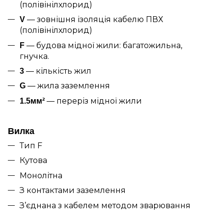
(полівінілхлорид)
— зовнішня ізоляція кабелю ПВХ
V
(полівінілхлорид)
— будова мідної жили: багатожильна,
F
гнучка.
— кількість жил
3
— жила заземлення
G
— переріз мідної жили
1.5мм²
Вилка
Тип F
Кутова
Монолітна
З контактами заземлення
З’єднана з кабелем методом зварювання