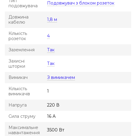
Тип
Подовжувач з блоком розеток
подовжувача
Довжина
1,8 м
кабелю
Кількість
4
розеток
Заземлення
Так
Захисні
Так
шторки
Вимикач
З вимикачем
Кількість
1
вимикачів
Напруга
220 В
Сила струму
16 А
Максимальне
3500 Вт
навантаження