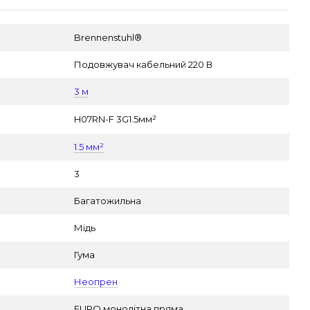
Brennenstuhl®
Подовжувач кабельний 220 В
3 м
H07RN-F 3G1.5мм²
1.5 мм²
3
Багатожильна
Мідь
Гума
Неопрен
EURO монолітна пряма