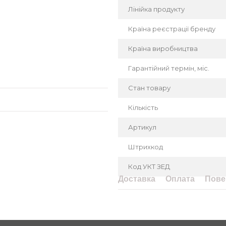
чного перезапуску після
Лінійка продукту
Країна реєстрації бренду
Країна виробництва
Гарантійний термін, міс.
Стан товару
Кількість
Артикул
Штрихкод
Код УКТ ЗЕД
Доставка
Оплата
Пове