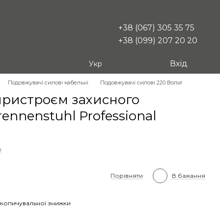
+38 (067) 305 35 75
+38 (099) 207 20 20
Вхід
Укр
Подовжувачі силові кабельні
Подовжувачі силові 220 Вольт
пристроєм захисного
ennenstuhl Professional
к
Порівняти
В бажання
копичувальної знижки