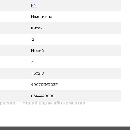
RN
Німеччина
Китай
12
Новий
2
1160210
4007123670321
8544429098
рнення
Новий відгук або коментар