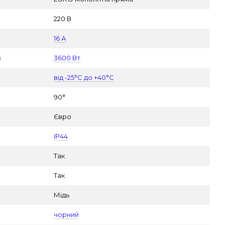
220 В
16 А
я
3600 Вт
від -25°С до +40°С
90°
Євро
IP44
Так
Так
Мідь
чорний