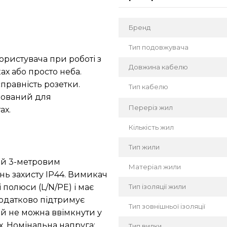
Бренд
Тип подовжувача
ористувача при роботі з
Довжина кабелю
х або просто неба.
правність розетки.
Тип кабелю
дований для
Переріз жил
ах.
Кількість жил
Тип жили
й 3-метровим
Матеріал жили
нь захисту IP44. Вимикач
Тип ізоляції жили
 полюси (L/N/PE) і має
одатково підтримує
Тип зовнішньої ізоляції
ій не можна ввімкнути у
х. Номінальна напруга:
Тип вилки