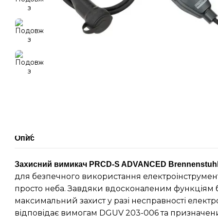
Опис
Захисний вимикач PRCD-S ADVANCED Brennenstuh
для безпечного використання електроінструменті
просто неба. Завдяки вдосконаленим функціям 
максимальний захист у разі несправності електр
відповідає вимогам DGUV 203-006 та призначен