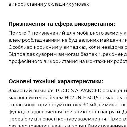
використання у складних умовах.
Призначення та сфера використання:
Пристрій призначений для мобільного захисту к
електрообладнанням на будівельних майданчика
Особливо корисний у випадках, коли невідома с
Відповідає суворим вимогам безпеки, рекомен
професійного використання на монтажних робот
Основні технічні характеристики:
Захисний вимикач PRCD-S ADVANCED оснащени
маслостійким кабелем H07RN-F 3G1,5 та має ступі
спрацьовує при струмі витоку 30 мА, вимикає всі
функцію відключення при зникненні напруги. Д
перевірку цілісності контуру заземлення. Пристр
разі несправності навіть в ізоляційних рукавичка