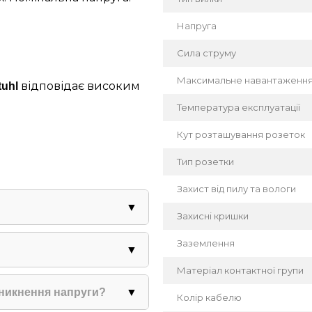
Напруга
Сила струму
Максимальне навантаженн
відповідає високим
tuhl
Температура експлуатації
Кут розташування розеток
Тип розетки
Захист від пилу та вологи
▼
Захисні кришки
тний для постійного
Заземлення
▼
Матеріал контактної групи
ному провіднику
неться під час роботи.
зникнення напруги?
▼
Колір кабелю