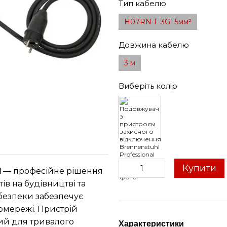
Тип кабелю
H07RN-F 3G1.5мм²
Довжина кабелю
3 м
Виберіть колір
Купити
— професійне рішення
l
в на будівництві та
безпеки забезпечує
омережі. Пристрій
ий для тривалого
Характеристики