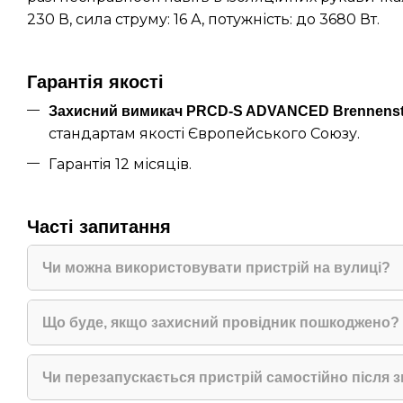
230 В, сила струму: 16 А, потужність: до 3680 Вт.
Гарантія якості
Захисний вимикач PRCD-S ADVANCED Brennens
стандартам якості Європейського Союзу.
Гарантія 12 місяців.
Часті запитання
Чи можна використовувати пристрій на вулиці?
Так, пристрій має ступінь захисту IP44 і прида
використання просто неба.
Що буде, якщо захисний провідник пошкоджено?
У разі обриву або наявності напруги на захис
пристрій не ввімкнеться або автоматично вимк
Чи перезапускається пристрій самостійно після 