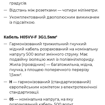
градусів.
Відстань між розетками — чотири міліметри.
Укомплектований двополюсним вимикачем
із підсвіткою.
Кабель H05VV-F 3G1.5мм²
Гармонізований трижильний гнучкий
мідний кабель розрахований на номінальну
напругу 500 вольт змінного струму. Має
подвійну ізоляцію жил із полівінілхлориду.
Жила (провідник) — багатожильна, мідна,
гнучка, з площею поперечного перерізу
1,5мм².
— гармонізований (стандартизований)
H
європейським комітетом з електротехнічної
стандартизації.
— номінальна напруга, на яку
05
розрахований кабель, 500 вольт.