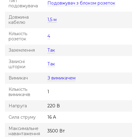
Тип
Подовжувач з блоком розеток
подовжувача
Довжина
1,5 м
кабелю
Кількість
4
розеток
Заземлення
Так
Захисні
Так
шторки
Вимикач
З вимикачем
Кількість
1
вимикачів
Напруга
220 В
Сила струму
16 А
Максимальне
3500 Вт
навантаження