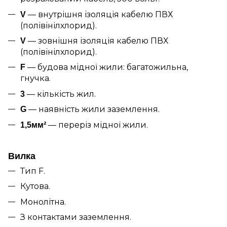
— внутрішня ізоляція кабелю ПВХ
V
(полівінілхлорид).
— зовнішня ізоляція кабелю ПВХ
V
(полівінілхлорид).
— будова мідної жили: багатожильна,
F
гнучка.
— кількість жил.
3
— наявність жили заземлення.
G
— переріз мідної жили.
1,5мм²
Вилка
Тип F.
Кутова.
Монолітна.
З контактами заземлення.