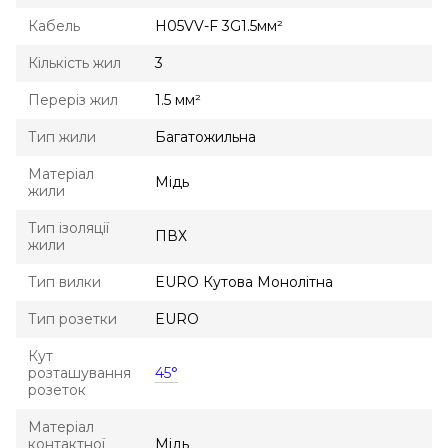
Кабель
H05VV-F 3G1.5мм²
Кількість жил
3
Переріз жил
1.5 мм²
Тип жили
Багатожильна
Матеріал
Мідь
жили
Тип ізоляції
ПВХ
жили
Тип вилки
EURO Кутова Монолітна
Тип розетки
EURO
Кут
розташування
45°
розеток
Матеріал
контактної
Мідь