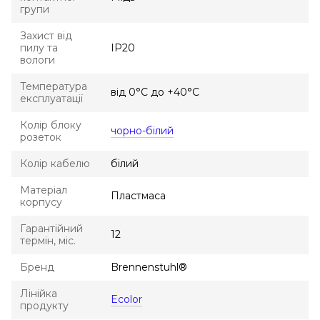
групи
Захист від
пилу та
IP20
вологи
Температура
від 0°С до +40°С
експлуатації
Колір блоку
чорно-білий
розеток
Колір кабелю
білий
Матеріал
Пластмаса
корпусу
Гарантійний
12
термін, міс.
Бренд
Brennenstuhl®
Лінійка
Ecolor
продукту