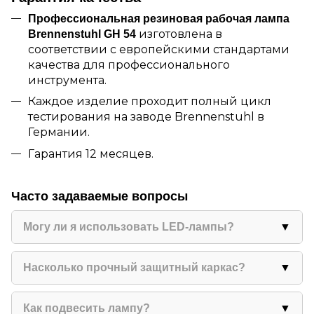
Профессиональная резиновая рабочая лампа
изготовлена в
Brennenstuhl GH 54
соответствии с европейскими стандартами
качества для профессионального
инструмента.
Каждое изделие проходит полный цикл
тестирования на заводе Brennenstuhl в
Германии.
Гарантия 12 месяцев.
Часто задаваемые вопросы
Могу ли я использовать LED-лампы?
▼
Да, стандартный цоколь E27 подходит для
любых типов ламп — светодиодных,
Насколько прочный защитный каркас?
▼
обычных ламп накаливания и
Каркас имеет пружинную конструкцию,
энергосберегающих. Максимальная
которая поглощает удары и защищает от
Как подвесить лампу?
▼
мощность — 60Вт. LED-лампы будут работать