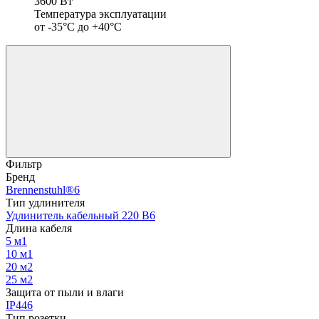
3600 Вт
Температура эксплуатации
от -35°С до +40°С
Фильтр
Бренд
Brennenstuhl®
6
Тип удлинителя
Удлинитель кабельный 220 В
6
Длина кабеля
5 м
1
10 м
1
20 м
2
25 м
2
Защита от пыли и влаги
IP44
6
Тип розетки