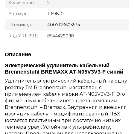
Количество
2
Артикул
1169810
Штрихкод
4007123603534
Код УКТ ВЭД
8544429098
Описание
Электрический удлинитель кабельный
Brennenstuhl BREMAXX AT-N05V3V3-F синий
Удлинитель электрический кабельный на одну
розетку ТМ Brennenstuhl изготовлен с
применением кабеля марки AT-N05V3V3-F. Это
фирменный кабель синего цвета компании
Brennenstuhl – Bremaxx. Внутренняя и внешняя
изоляция кабеля – модифицированный ПВХ
(остается пластичным при достаточно низких
температурах). Устойчив к ультрафиолету,
маслам. Предназначен для использования на