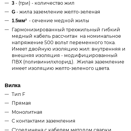
- (три) - количество жил
3
- жила заземление желто-зеленая
G
- сечение медной жилы
1.5мм²
Гармонизированный трехжильный гибкий
медный кабель рассчитан на номинальное
напряжение 500 вольт переменного тока.
Имеет двойную изоляцию жил: внутренняя и
внешняя изоляция - модифицированный
ПВХ (поливинилхлорид). Жилая заземление
имеет изоляцию желто-зеленого цвета.
Вилка
Тип F
Прямая
Монолитная
С контактами заземления
С'соединена с кабелем методом сварки